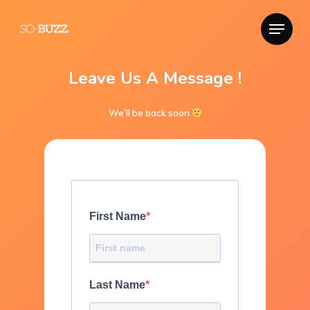
Leave Us A Message !
We’ll be back soon
First Name
Last Name