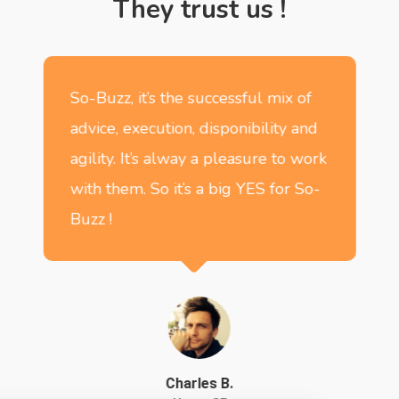
They
trust
us
!
So-Buzz, it’s the successful mix of
advice, execution, disponibility and
agility. It’s alway a pleasure to work
with them. So it’s a big YES for So-
Buzz !
Charles B.