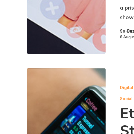
a pri
showr
So-Bu
6 Augu
Digita
Social
Et
St