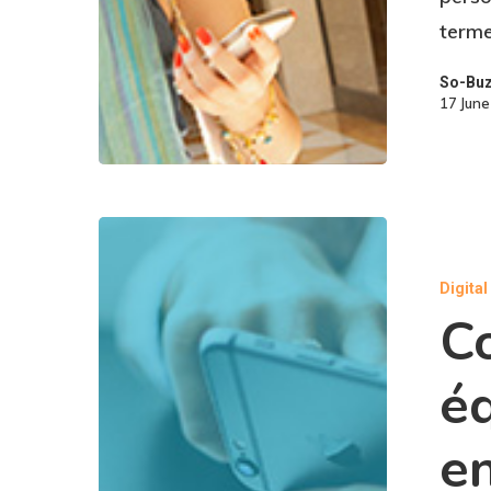
terme
So-Bu
17 Jun
Digita
C
éq
e