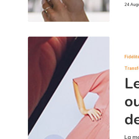
24 Aug
Fidélit
Transf
Le
ou
d
La mo