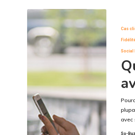
Cas cl
Fidélit
Social
Q
a
Pourq
plupa
avec 
So-Bu