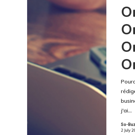
O
O
O
O
Pourq
rédig
busin
j'ai…
So-Bu
2 July 