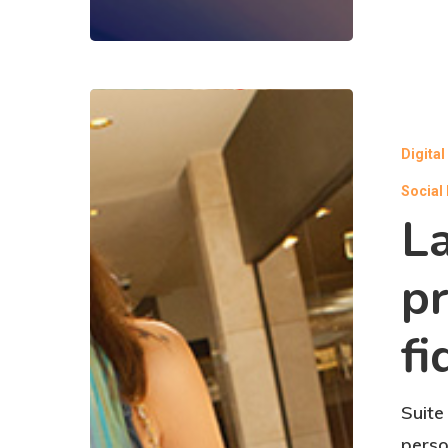
Digita
Social
La
p
fi
Suite
perso