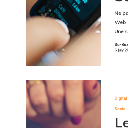
Ne pa
Web o
Une s
So-Bu
6 July 
Digita
Social
L