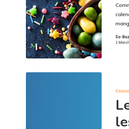
Comme
calen
mange
So-Bu
1 Marc
Conco
Le
le