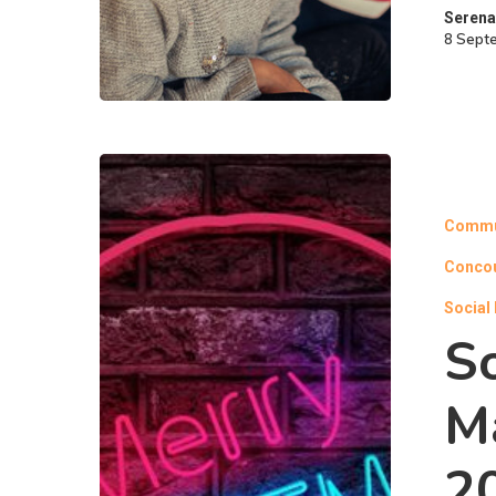
Serena
8 Sept
Commu
Concou
Social
S
M
20