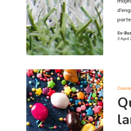
majeu
d’eng
parte
So-Bu
3 April
Conco
Q
la