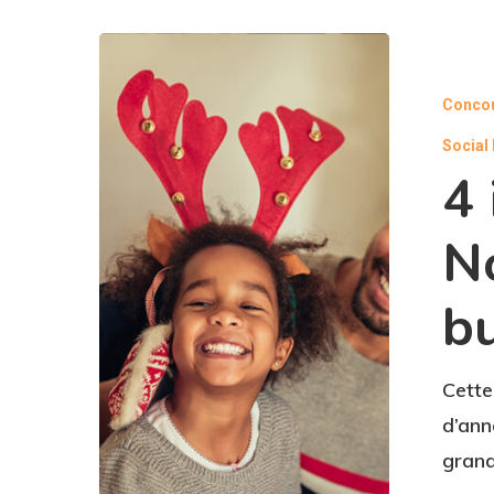
Conco
Social
4 
No
b
Cette
d’ann
grand