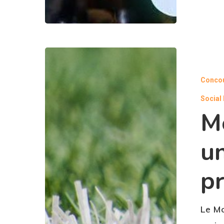
Conco
Social
M
u
p
Le Mo