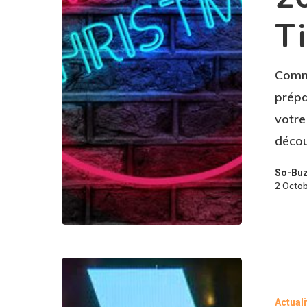
T
Comme
prépa
votr
décou
So-Bu
2 Octo
Actual