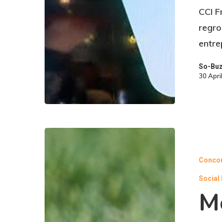
CCI F
regro
entre
So-Bu
30 Apri
Conco
Social
M