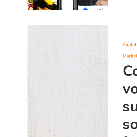
Digita
Market
C
vo
su
s