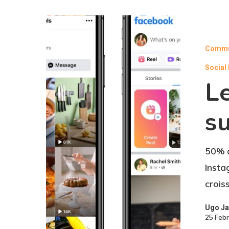
Commu
Social
Le
su
50% d
Insta
crois
Ugo Ja
25 Feb