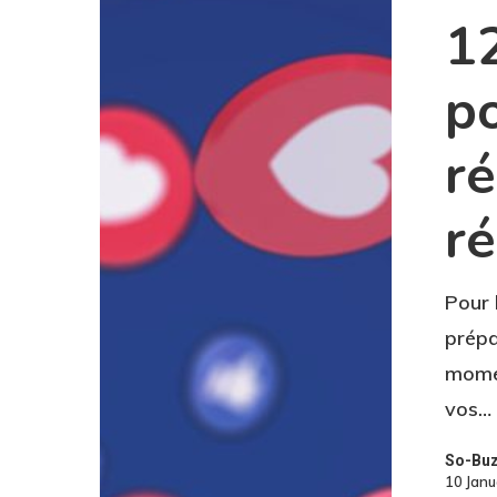
1
p
ré
r
Pour 
prépa
momen
vos…
So-Bu
10 Jan