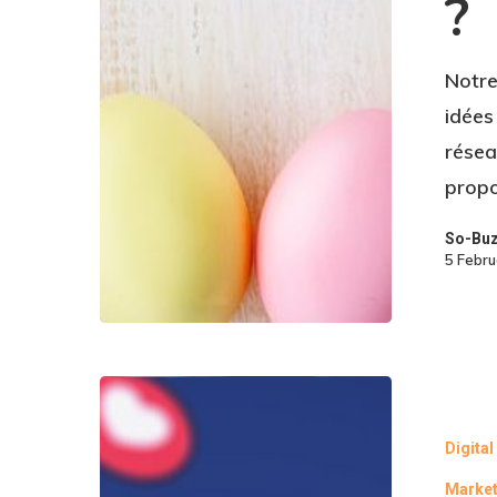
?
Notre
idées
résea
prop
So-Bu
5 Febr
Digita
Market