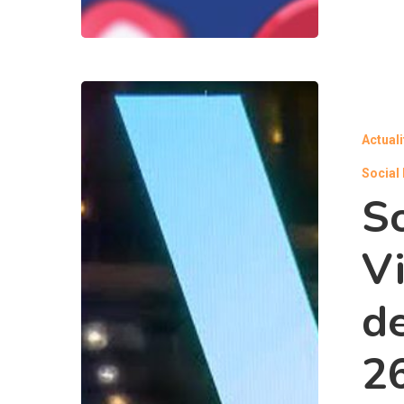
Actual
Social
So
Vi
de
2