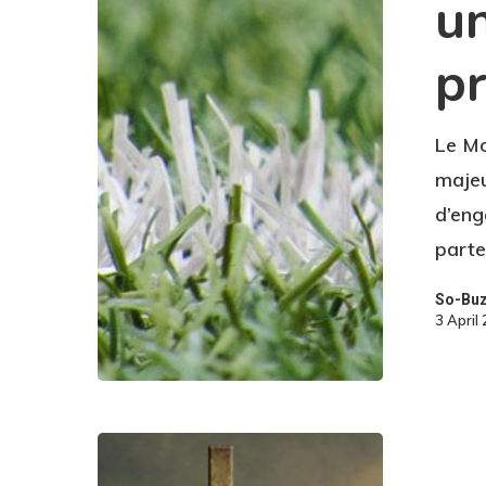
u
p
Le Mo
majeu
d’eng
parte
So-Bu
3 April