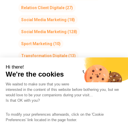
Relation Client Digitale
(27)
Social Media Marketing
(18)
Social Media Marketing
(128)
Sport Marketing
(10)
Transformation Digitale
(13)
Hi there!
We're the cookies
We waited to make sure that you were
interested in the content of this website before bothering you, but we
would love to be your companions during your visit...
The So-Buzz Team
Jobs
CSR
Is that OK with you?
Legal information
Terms and conditions
To modify your preferences afterwards, click on the 'Cookie
Protection of personal data
Cookies Management
Preferences' link located in the page footer.