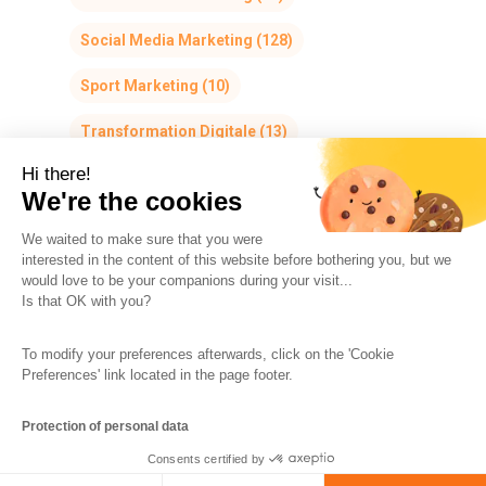
Social Media Marketing
(128)
Sport Marketing
(10)
Transformation Digitale
(13)
Hi there!
We're the cookies
We waited to make sure that you were
interested in the content of this website before bothering you, but we
would love to be your companions during your visit...
The So-Buzz Team
Jobs
CSR
Is that OK with you?
Legal information
Terms and conditions
To modify your preferences afterwards, click on the 'Cookie
Protection of personal data
Cookies Management
Preferences' link located in the page footer.
Made with
in Marseille
Protection of personal data
Consents certified by