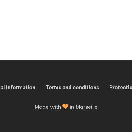
al information
Terms and conditions
Protectio
Made with
in Marseille
 Options