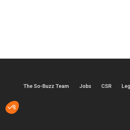
The So-Buzz Team
Jobs
CSR
Leg
Axeptio consent
Consent Management Platform: Personalize Your