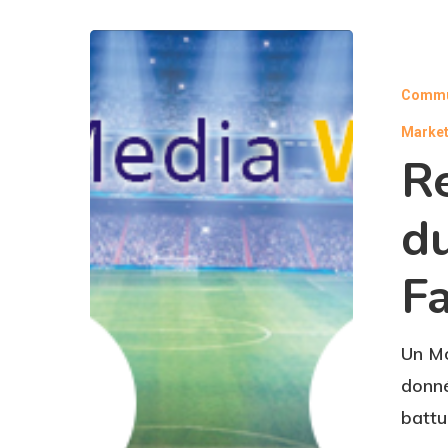
Commu
Market
R
d
Fa
Un Mo
donné
battu