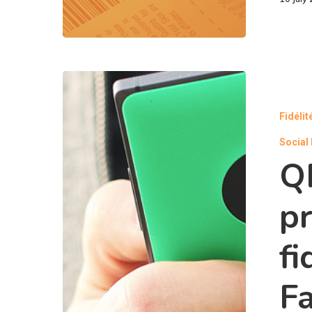
Fidélit
Social
Q
p
fi
F