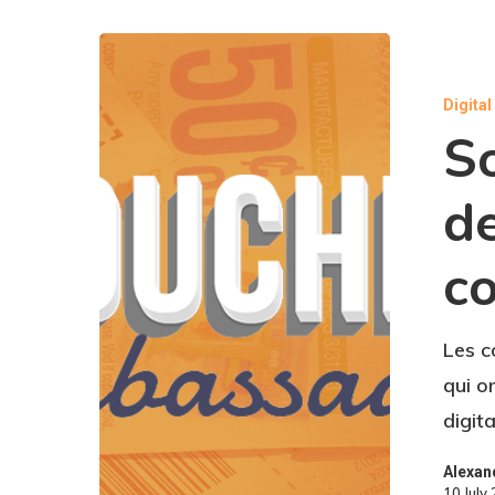
Digita
S
de
c
Les c
qui o
digit
Alexan
10 July