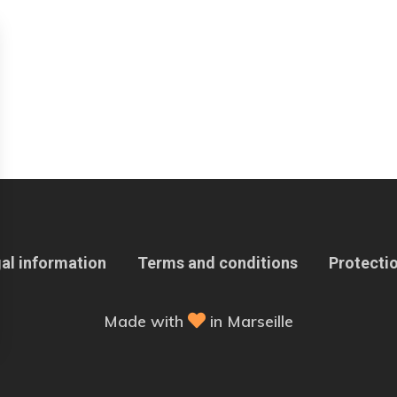
al information
Terms and conditions
Protectio
Made with
in Marseille
 Options