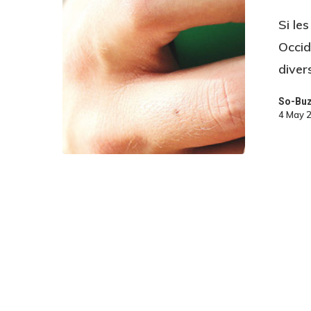
Si le
Occid
diver
So-Bu
4 May 