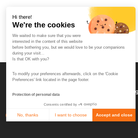
Hi there!
We're the cookies
We waited to make sure that you were
interested in the content of this website
before bothering you, but we would love to be your companions
during your visit...
Is that OK with you?
To modify your preferences afterwards, click on the 'Cookie
Preferences' link located in the page footer.
The So-Buzz Team
Jobs
CSR
Leg
Protection of personal data
Consents certified by
No, thanks
I want to choose
Accept and close
Axeptio consent
Consent Management Platform: Personalize Your