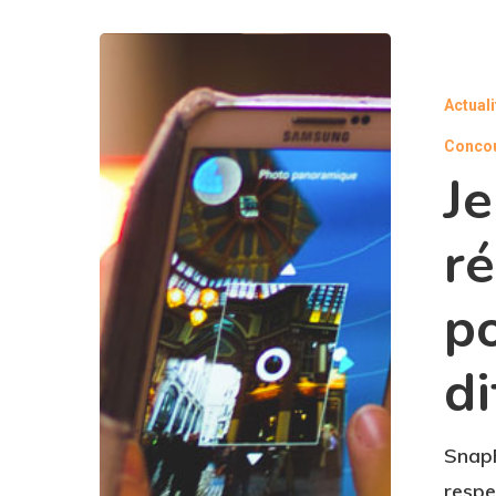
Actual
Conco
Je
r
p
di
SnapP
respe