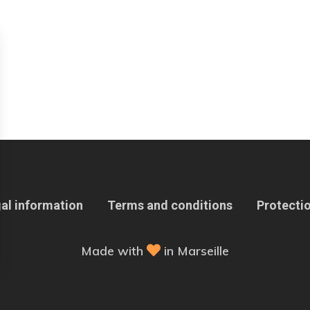
al information
Terms and conditions
Protectio
Made with
in Marseille
 Options