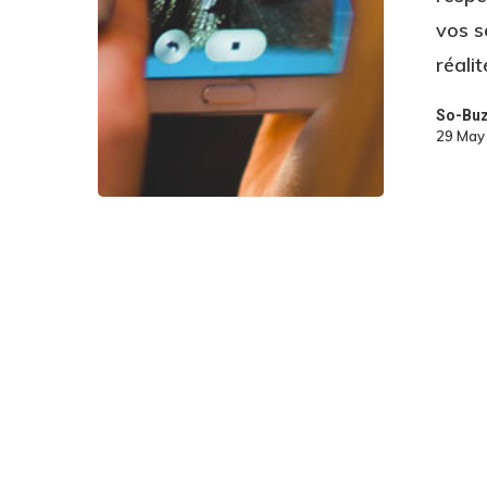
vos s
réali
So-Bu
29 May