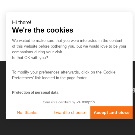
Hi there!
We're the cookies
We waited to make sure that you were interested in the content
of this website before bothering you, but we would love to be your
companions during your visit...
Is that OK with you?
To modify your preferences afterwards, click on the 'Cookie
Preferences' link located in the page footer.
The So-Buzz Team
Jobs
CSR
Leg
Protection of personal data
Consents certified by
No, thanks
I want to choose
Accept and close
Axeptio consent
Consent Management Platform: Personalize Your