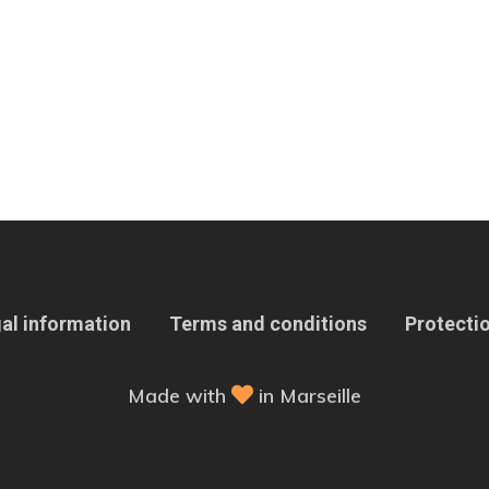
al information
Terms and conditions
Protectio
Made with
in Marseille
 Options