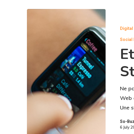
Digita
Social
Et
St
Ne pa
Web o
Une s
So-Bu
6 July 