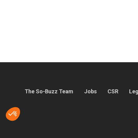
The So-Buzz Team
Jobs
CSR
Leg
Axeptio consent
Consent Management Platform: Personalize Your