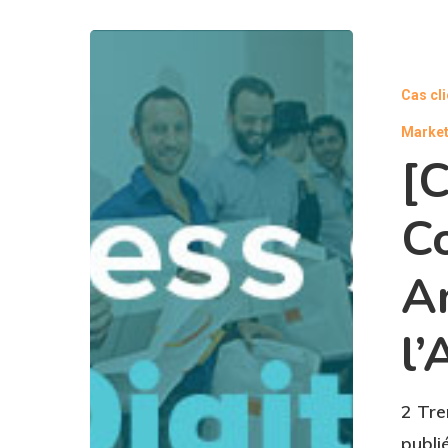
Cas cli
Market
[
C
A
l’
2 Tre
publi