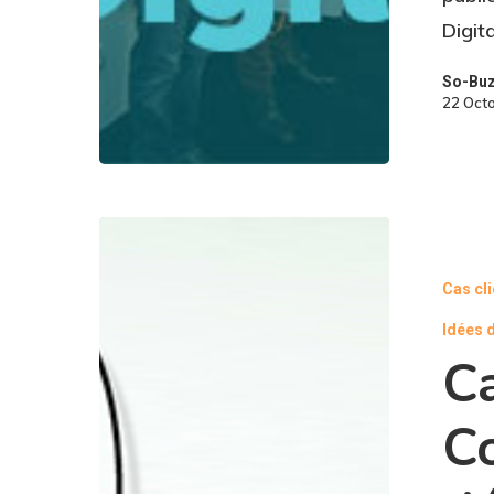
Digit
So-Bu
22 Oct
Cas cl
Idées 
Ca
C