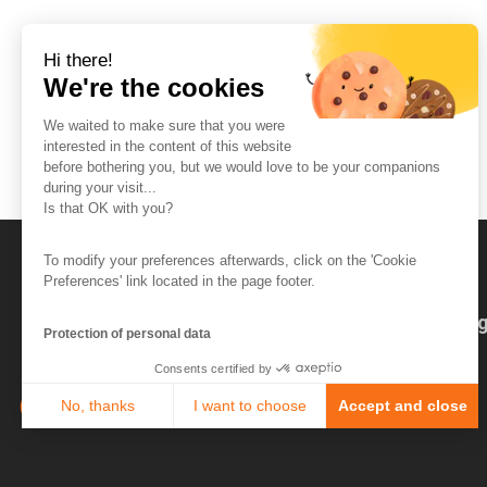
Hi there!
We're the cookies
We waited to make sure that you were
interested in the content of this website
before bothering you, but we would love to be your companions
during your visit...
Is that OK with you?
To modify your preferences afterwards, click on the 'Cookie
Preferences' link located in the page footer.
The So-Buzz Team
Jobs
CSR
Leg
Protection of personal data
Consents certified by
No, thanks
I want to choose
Accept and close
Axeptio consent
Consent Management Platform: Personalize Your