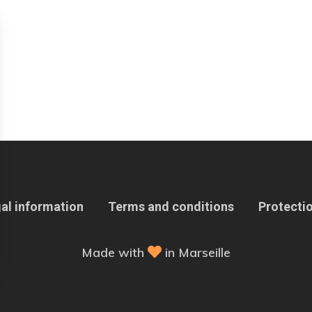
al information
Terms and conditions
Protectio
Made with
in Marseille
 Options