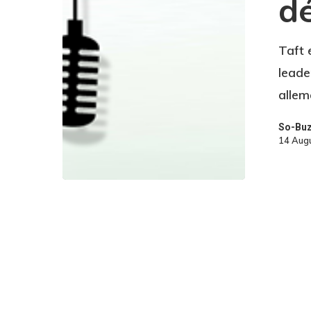
d
Taft 
leade
allem
So-Bu
14 Aug