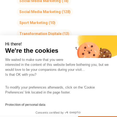
Social Media Marketing
(18)
Social Media Marketing
(128)
Sport Marketing
(10)
Transformation Digitale
(13)
Hi there!
We're the cookies
We waited to make sure that you were
interested in the content of this website before bothering you, but we
would love to be your companions during your visit...
The So-Buzz Team
Jobs
CSR
Is that OK with you?
Legal information
Terms and conditions
To modify your preferences afterwards, click on the 'Cookie
Protection of personal data
Cookies Management
Preferences' link located in the page footer.
Made with
in Marseille
Protection of personal data
Consents certified by