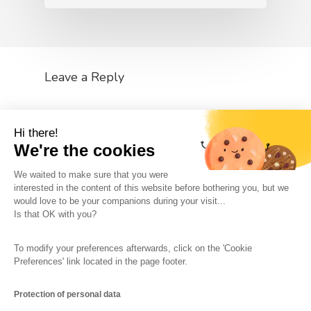
Leave a Reply
You must be
logged in
to post a comment.
Hi there!
We're the cookies
We waited to make sure that you were
interested in the content of this website before bothering you, but we
would love to be your companions during your visit...
The So-Buzz Team
Jobs
CSR
Is that OK with you?
Legal information
Terms and conditions
To modify your preferences afterwards, click on the 'Cookie
Protection of personal data
Cookies Management
Preferences' link located in the page footer.
Made with
in Marseille
Protection of personal data