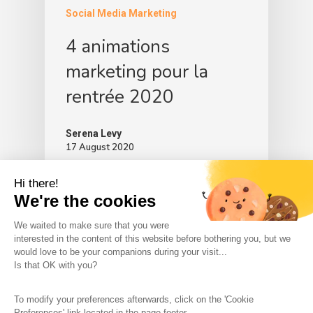
Social Media Marketing
4 animations
marketing pour la
rentrée 2020
Serena Levy
17 August 2020
Hi there!
We're the cookies
We waited to make sure that you were
interested in the content of this website before bothering you, but we
would love to be your companions during your visit...
The So-Buzz Team
Jobs
CSR
Is that OK with you?
Legal information
Terms and conditions
To modify your preferences afterwards, click on the 'Cookie
Protection of personal data
Cookies Management
Preferences' link located in the page footer.