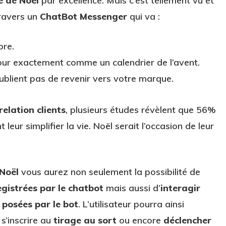
e de Noël
par excellence. Mais c’est tellement vu et
travers un
ChatBot Messenger
qui va :
bre.
jour exactement comme un calendrier de l’avent.
oublient pas de revenir vers votre marque.
relation clients
, plusieurs études révèlent que 56%
leur simplifier la vie. Noël serait l’occasion de leur
Noël
vous aurez non seulement la possibilité de
registrées par le chatbot
mais aussi d’
interagir
 posées par le bot
. L’utilisateur pourra ainsi
, s’inscrire au
tirage au sort
ou encore
déclencher