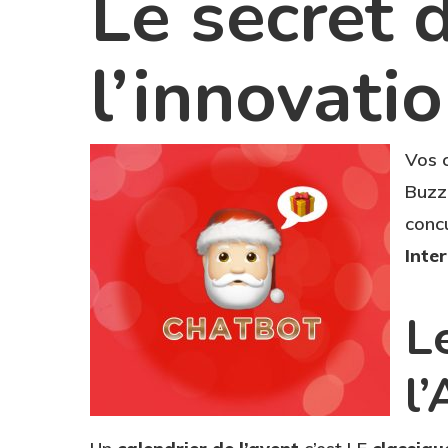
Le secret 
l’innovati
Vos c
Buzz
conc
Inter
L
l