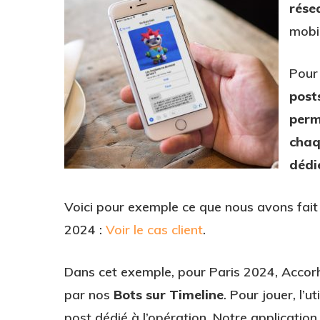
rése
mobil
Pour
post
perm
chaq
dédi
Voici pour exemple ce que nous avons fait
2024 :
Voir le cas client
.
Dans cet exemple, pour Paris 2024, Accorh
par nos
Bots sur Timeline
. Pour jouer, l’
post dédié à l’opération. Notre applicati