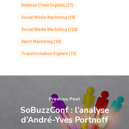
Relation Client Digitale
(27)
Social Media Marketing
(18)
Social Media Marketing
(128)
Sport Marketing
(10)
Transformation Digitale
(13)
Previous Post
SoBuzzConf : l’analyse
d’André-Yves Portnoff