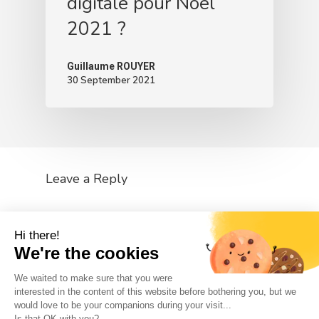
digitale pour Noël
2021 ?
Guillaume ROUYER
30 September 2021
Leave a Reply
You must be
logged in
to post a comment.
Hi there!
We're the cookies
We waited to make sure that you were
interested in the content of this website before bothering you, but we
would love to be your companions during your visit...
The So-Buzz Team
Jobs
CSR
Is that OK with you?