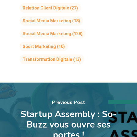
Relation Client Digitale
(27)
Social Media Marketing
(18)
Social Media Marketing
(128)
Sport Marketing
(10)
Transformation Digitale
(13)
Previous Post
Startup Assembly : So-
Buzz vous ouvre ses
portes !