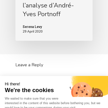
l’analyse d’André-
Yves Portnoff
Serena Levy
29 April 2020
Leave a Reply
You must be
logged in
to post a comment.
Hi there!
We're the cookies
We waited to make sure that you were
interested in the content of this website before bothering you, but we
would love to be your companions during your visit...