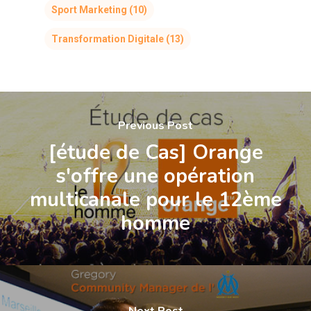
Sport Marketing
(10)
Transformation Digitale
(13)
Previous Post
[étude de Cas] Orange
s'offre une opération
multicanale pour le 12ème
homme
Next Post